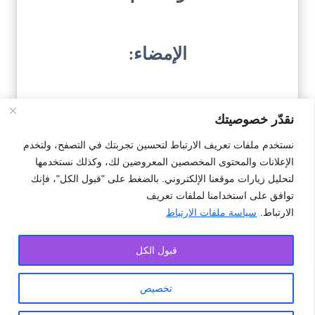
الإمضاء:
نقدّر خصوصيتك
نستخدم ملفات تعريف الارتباط لتحسين تجربتك في التصفح، ولتخدم
الإعلانات والمحتوى المخصصين المعروضين لك، وكذلك نستخدمها
تحميل النمودج
لتحليل زيارات موقعنا الإلكتروني. بالضغط على "قبول الكل"، فإنك
توافق على استخدامنا لملفات تعريف
الارتباط.
سياسة ملفات الارتباط
#اخبار
#اخبار بتوصل برسالة تعود لشخص آخر
#بتوصل
قبول الكل
تخصيص