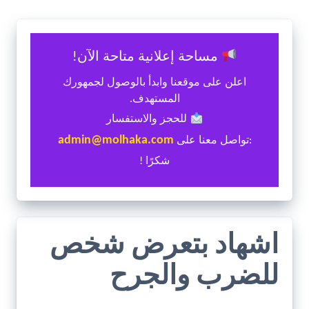
مساحة إعلانية متاحة الآن!
اعلن على موقعنا وابدأ بالوصول لجمهورك
المستهدف.
للحجز والاستفسار
admin@molhaka.com
:تواصل معنا على
شكرًا !
اشهاد بتعرض شخص
للضرب والجرح