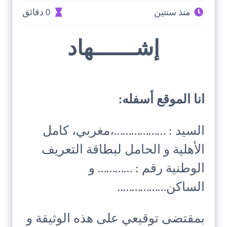
منذ سنتين
0 دقائق
إشـــــــهاد
انا الموقع أسفله:
السيد : ………………،مغربي، كامل
الأهلية و الحامل لبطاقة التعريف
الوطنية رقم : ………… و
الساكن……………..
بمقتضى توقيعي على هذه الوثيقة و