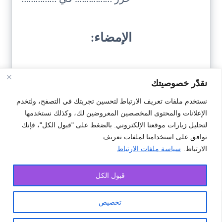
الإمضاء:
نقدّر خصوصيتك
نستخدم ملفات تعريف الارتباط لتحسين تجربتك في التصفح، ولتخدم
الإعلانات والمحتوى المخصصين المعروضين لك، وكذلك نستخدمها
تحميل النمودج
لتحليل زيارات موقعنا الإلكتروني. بالضغط على "قبول الكل"، فإنك
توافق على استخدامنا لملفات تعريف
الارتباط.
سياسة ملفات الارتباط
#اتصال
#التزام
#برقم هاتف
#سجين
قبول الكل
تخصيص