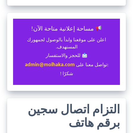
مساحة إعلانية متاحة الآن!
اعلن على موقعنا وابدأ بالوصول لجمهورك
المستهدف.
للحجز والاستفسار
admin@molhaka.com
:تواصل معنا على
شكرًا !
التزام اتصال سجين
برقم هاتف