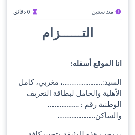
منذ سنتين
0 دقائق
التــــــزام
انا الموقع أسفله:
السيد:…………………..، مغربي، كامل
الأهلية والحامل لبطاقة التعريف
الوطنية رقم : ………………
والساكن………………….
بموجب هذه الوثيقة وتحت كافة