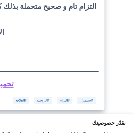
التزام تام و صحيح متحملة بذلك كا
ال
تحميل
#استمرار
#التزام
#الزوجية
#العلاقة
نقدّر خصوصيتك