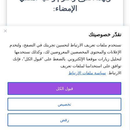
الإمضاء
:
نقدّر خصوصيتك
نستخدم ملفات تعريف الارتباط لتحسين تجربتك في التصفح، ولتخدم
الإعلانات والمحتوى المخصصين المعروضين لك، وكذلك نستخدمها
تحميل النمودج
لتحليل زيارات موقعنا الإلكتروني. بالضغط على "قبول الكل"، فإنك
توافق على استخدامنا لملفات تعريف
الارتباط.
سياسة ملفات الارتباط
#التزام
#شراكة
#محصول فلاحي
قبول الكل
تخصيص
جميع الحقوق محفوظة © ملحقة 2025.
رفض