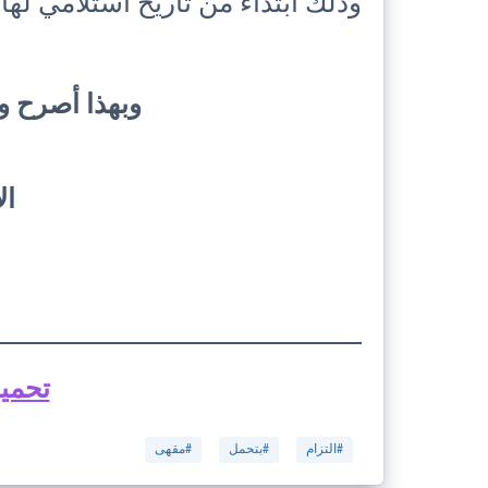
وذلك ابتداء من تاريخ استلامي لها.
وبهذا أصرح و
ال
تحميل
#التزام
#بتحمل
#مقهى