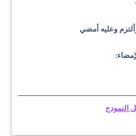
ألتزم وعليه أمضي
إمضاء:
 النمودج