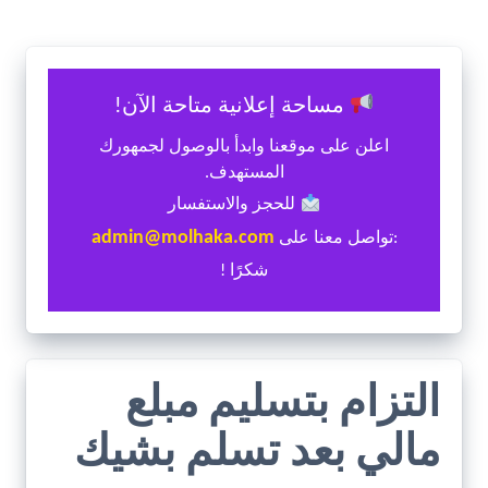
مساحة إعلانية متاحة الآن!
اعلن على موقعنا وابدأ بالوصول لجمهورك
المستهدف.
للحجز والاستفسار
admin@molhaka.com
:تواصل معنا على
شكرًا !
التزام بتسليم مبلع
مالي بعد تسلم بشيك