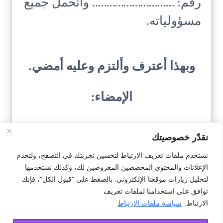
رقم: ……………………….. وأتحمل جميع
مسؤولياته.
وبهذا أعترف وألتزم وعليه أمضي.
الإمضاء:
نقدّر خصوصيتك
نستخدم ملفات تعريف الارتباط لتحسين تجربتك في التصفح، ولتخدم
الإعلانات والمحتوى المخصصين المعروضين لك، وكذلك نستخدمها
تحميل النمودج
لتحليل زيارات موقعنا الإلكتروني. بالضغط على "قبول الكل"، فإنك
توافق على استخدامنا لملفات تعريف
الارتباط.
سياسة ملفات الارتباط
#التزام
#تسليم
#مبلع مالي