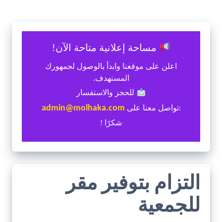
مساحة إعلانية متاحة الآن!
اعلن على موقعنا وابدأ بالوصول لجمهورك
المستهدف.
للحجز والاستفسار
admin@molhaka.com
:تواصل معنا على
شكرًا !
التزام بتوفير مقر
للجمعية