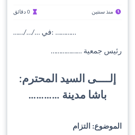
منذ سنتين
0 دقائق
……/…/… في: …………
رئيس جمعية ………………
إلــــى السيد المحترم:
باشا مدينة …………
الموضوع: التزام