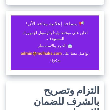
مساحة إعلانية متاحة الآن!
اعلن على موقعنا وابدأ بالوصول لجمهورك
المستهدف.
للحجز والاستفسار
admin@molhaka.com
:تواصل معنا على
شكرًا !
التزام وتصريح
بالشرف للضمان