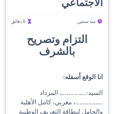
الاجتماعي
منذ سنتين
0 دقائق
التزام وتصريح
بالشرف
انا الوقع أسفله:
السيد: …………….، المزداد
……………….، مغربي، كامل الأهلية
والحامل لبطاقة التعريف الوطنية