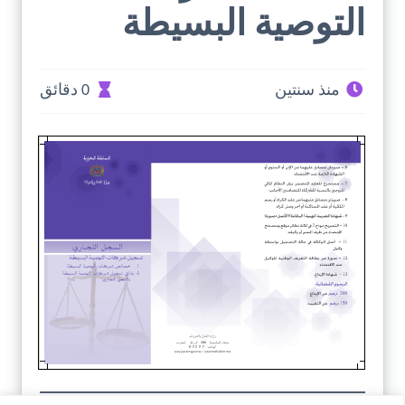
التوصية البسيطة
منذ سنتين
0 دقائق