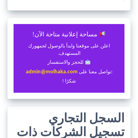
مساحة إعلانية متاحة الآن!
اعلن على موقعنا وابدأ بالوصول لجمهورك
المستهدف.
للحجز والاستفسار
admin@molhaka.com
:تواصل معنا على
شكرًا !
السجل التجاري
تسجيل الشركات ذات