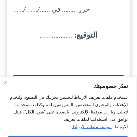
حرر ……… في ……/…… /……
التوقيع:
……………….
نقدّر خصوصيتك
تحميل
نستخدم ملفات تعريف الارتباط لتحسين تجربتك في التصفح، ولتخدم
الإعلانات والمحتوى المخصصين المعروضين لك، وكذلك نستخدمها
النمودج
لتحليل زيارات موقعنا الإلكتروني. بالضغط على "قبول الكل"، فإنك
توافق على استخدامنا لملفات تعريف
الارتباط.
سياسة ملفات الارتباط
#تصريح
#تصريح بالشرف
#نمودج