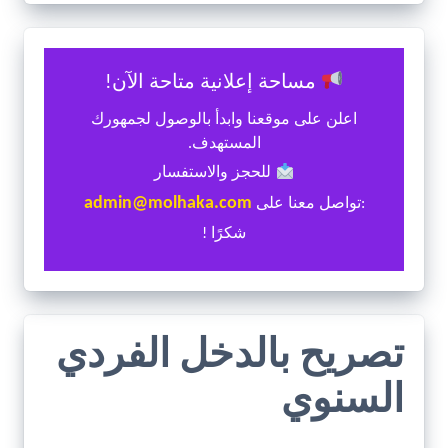
مساحة إعلانية متاحة الآن!
اعلن على موقعنا وابدأ بالوصول لجمهورك
المستهدف.
للحجز والاستفسار
admin@molhaka.com
:تواصل معنا على
شكرًا !
تصريح بالدخل الفردي
السنوي