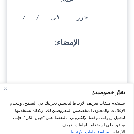
حرر ……… في ……/…… /……
الإمضاء:
نقدّر خصوصيتك
تحميل
نستخدم ملفات تعريف الارتباط لتحسين تجربتك في التصفح، ولتخدم
الإعلانات والمحتوى المخصصين المعروضين لك، وكذلك نستخدمها
النمودج
لتحليل زيارات موقعنا الإلكتروني. بالضغط على "قبول الكل"، فإنك
توافق على استخدامنا لملفات تعريف
الارتباط.
سياسة ملفات الارتباط
#تصريح
#تصريح بالشرف
#نمودج