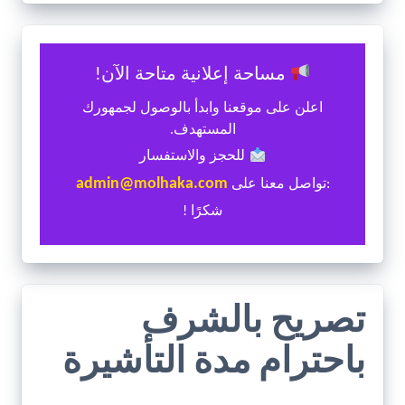
مساحة إعلانية متاحة الآن!
اعلن على موقعنا وابدأ بالوصول لجمهورك
المستهدف.
للحجز والاستفسار
admin@molhaka.com
:تواصل معنا على
شكرًا !
تصريح بالشرف
باحترام مدة التأشيرة