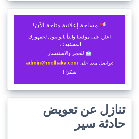
مساحة إعلانية متاحة الآن!
اعلن على موقعنا وابدأ بالوصول لجمهورك
المستهدف.
للحجز والاستفسار
admin@molhaka.com
:تواصل معنا على
شكرًا !
تنازل عن تعويض
حادثة سير