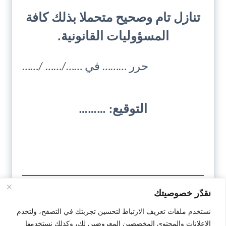
تنازل تام وصحيح متحملا بذلك كافة
المسؤوليات القانونية.
حرر ……… في ……/…… /……
التوقيع: ………
نقدّر خصوصيتك
تحميل
نستخدم ملفات تعريف الارتباط لتحسين تجربتك في التصفح، ولتخدم
الإعلانات والمحتوى المخصصين المعروضين لك، وكذلك نستخدمها
النمودج