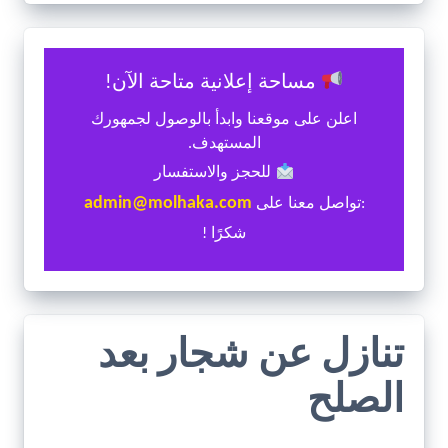
مساحة إعلانية متاحة الآن!
اعلن على موقعنا وابدأ بالوصول لجمهورك
المستهدف.
للحجز والاستفسار
admin@molhaka.com
:تواصل معنا على
شكرًا !
تنازل عن شجار بعد
الصلح