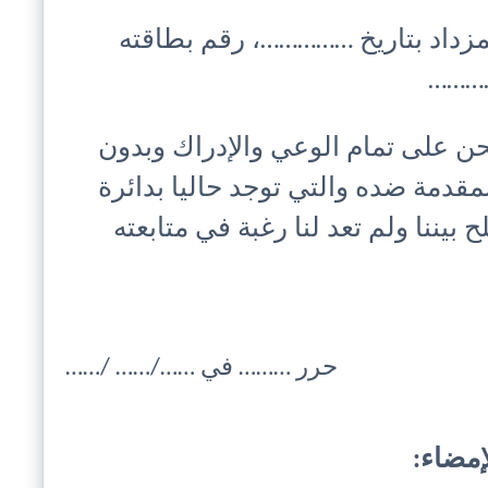
زداد بتاريخ ……………، رقم بطاقته
…………
 ونحن على تمام الوعي والإدراك وبدون
دمة ضده والتي توجد حاليا بدائرة
يننا ولم تعد لنا رغبة في متابعته
حرر ……… في ……/…… /……
إمضاء: