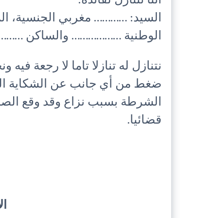
أننا نتنازل لفائدة:
السيد: ………… مغربي الجنسية، الم
الوطنية ……………… والساكن ……
نتنازل له تنازلا تاما لا رجعة فيه
ضغط من أي جانب عن الشكاية المق
الشرطة بسبب نزاع وقد وقع الصلح ب
قضائيا.
ال