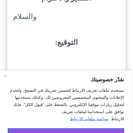
والسلام
التوقيع:
نقدّر خصوصيتك
نستخدم ملفات تعريف الارتباط لتحسين تجربتك في التصفح، ولتخدم
تحميل النمودج
الإعلانات والمحتوى المخصصين المعروضين لك، وكذلك نستخدمها
لتحليل زيارات موقعنا الإلكتروني. بالضغط على "قبول الكل"، فإنك
#إفراع
#رسالة إخبارية
توافق على استخدامنا لملفات تعريف
الارتباط.
سياسة ملفات الارتباط
#رسالة إخبارية بإفراع محل تجاري
#محل تجاري