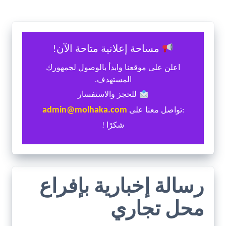
مساحة إعلانية متاحة الآن!
اعلن على موقعنا وابدأ بالوصول لجمهورك
المستهدف.
للحجز والاستفسار
admin@molhaka.com
:تواصل معنا على
شكرًا !
رسالة إخبارية بإفراع
محل تجاري