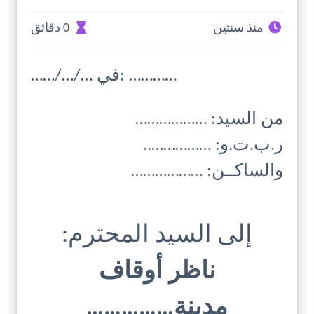
منذ سنتين
0 دقائق
……/…/… في: …………
من السيد: ………………
ر.ب.ت.و: ……………..
والساكــن: ………………
إلى السيد المحترم:
ناظر أوقاف
مدينة……………