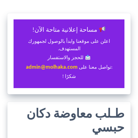
مساحة إعلانية متاحة الآن!
اعلن على موقعنا وابدأ بالوصول لجمهورك
المستهدف.
للحجز والاستفسار
admin@molhaka.com
:تواصل معنا على
شكرًا !
طـلب معاوضة دكان
حبسي