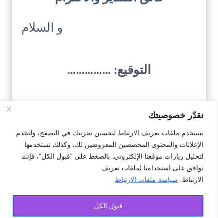
و السلام
التوقيع: ……………
نقدّر خصوصيتك
نستخدم ملفات تعريف الارتباط لتحسين تجربتك في التصفح، ولتخدم
الإعلانات والمحتوى المخصصين المعروضين لك، وكذلك نستخدمها
تحميل النمودج
لتحليل زيارات موقعنا الإلكتروني. بالضغط على "قبول الكل"، فإنك
توافق على استخدامنا لملفات تعريف
الارتباط.
سياسة ملفات الارتباط
#طلب
#معاوضة دكان حبسي
#نمودج
قبول الكل