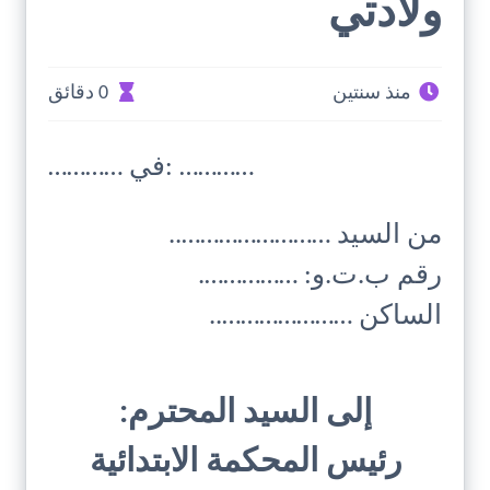
ولادتي
منذ سنتين
0 دقائق
………… في: …………
من السيد ……………………..
رقم ب.ت.و: …………….
الساكن …………………..
إلى السيد المحترم:
رئيس المحكمة الابتدائية