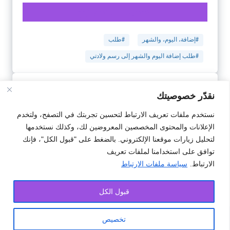
تحميل النمودج
#إضافة، اليوم، والشهر
#طلب
#طلب إضافة اليوم والشهر إلى رسم ولادتي
الصنهاجي حسن
نقدّر خصوصيتك
لم يعد بإمكان المحكمة قبول طلب زيادة اليوم والشهر في رسم الولادة
ولهذا السبب أنا اذهب كل اسبوع للولاية لكي اضيف لامي اليوم والشهر في
نستخدم ملفات تعريف الارتباط لتحسين تجربتك في التصفح، ولتخدم
رسم ولادتها وكل مرة يقولون لي أن الصلاحية لم تعطى بعد لا للمحكمة أو
الولاية وانا اعاني من هدا المءزق القانوني منذ 3اشهر وانا في دولة الحق
الإعلانات والمحتوى المخصصين المعروضين لك، وكذلك نستخدمها
والقانون فما هو الحل من فضلكم
لتحليل زيارات موقعنا الإلكتروني. بالضغط على "قبول الكل"، فإنك
توافق على استخدامنا لملفات تعريف
الارتباط.
سياسة ملفات الارتباط
Comments are closed.
قبول الكل
تخصيص