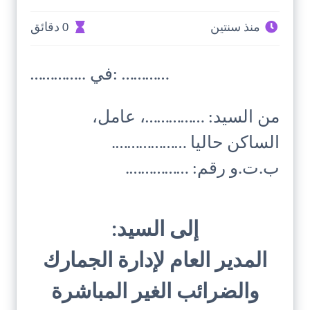
منذ سنتين
0 دقائق
………….. في: …………
من السيد: ……………، عامل،
الساكن حاليا ……………….
ب.ت.و رقم: …………….
إلى السيد:
المدير العام لإدارة الجمارك
والضرائب الغير المباشرة