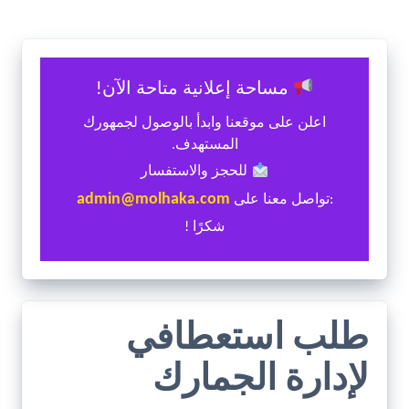
مساحة إعلانية متاحة الآن!
اعلن على موقعنا وابدأ بالوصول لجمهورك
المستهدف.
للحجز والاستفسار
admin@molhaka.com
:تواصل معنا على
شكرًا !
طلب استعطافي
لإدارة الجمارك