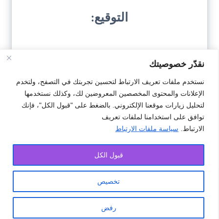
التوقيع:
نقدّر خصوصيتك
نستخدم ملفات تعريف الارتباط لتحسين تجربتك في التصفح، ولتخدم
الإعلانات والمحتوى المخصصين المعروضين لك، وكذلك نستخدمها
تحميل النمودج
لتحليل زيارات موقعنا الإلكتروني. بالضغط على "قبول الكل"، فإنك
توافق على استخدامنا لملفات تعريف
الارتباط.
سياسة ملفات الارتباط
#استعطافي
#طلب
#لإدارة الجمارك
قبول الكل
تخصيص
جميع الحقوق محفوظة © ملحقة 2025.
رفض