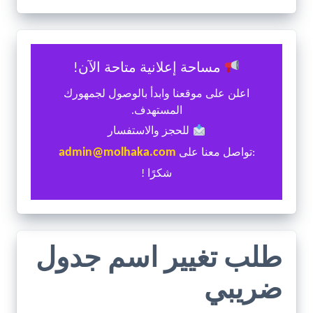
مساحة إعلانية متاحة الآن!
اعلن على موقعنا وابدأ بالوصول لجمهورك
المستهدف.
للحجز والاستفسار
admin@molhaka.com
:تواصل معنا على
شكرًا !
طلب تغيير اسم جدول
ضريبي