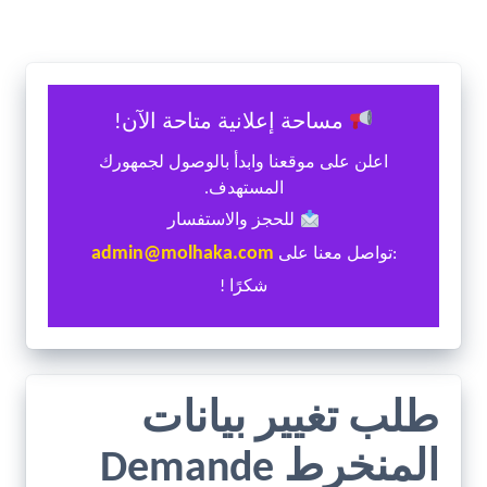
مساحة إعلانية متاحة الآن!
اعلن على موقعنا وابدأ بالوصول لجمهورك
المستهدف.
للحجز والاستفسار
admin@molhaka.com
:تواصل معنا على
شكرًا !
طلب تغيير بيانات
المنخرط Demande