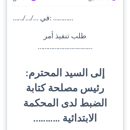
……/…/… في: …………
طلب تنفيذ أمر
……………………………
إلى السيد المحترم:
رئيس مصلحة كتابة
الضبط لدى المحكمة
الابتدائية ………..