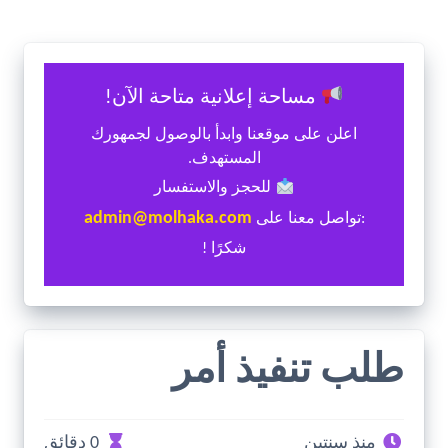
مساحة إعلانية متاحة الآن!
اعلن على موقعنا وابدأ بالوصول لجمهورك
المستهدف.
للحجز والاستفسار
admin@molhaka.com
:تواصل معنا على
شكرًا !
طلب تنفيذ أمر
منذ سنتين
0 دقائق