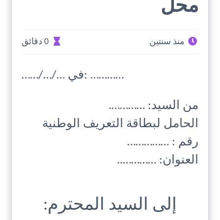
محل
منذ سنتين
0 دقائق
……/…/… في: …………
من السيد: ………….
الحامل لبطاقة التعريف الوطنية
رقم : ……………
العنوان: …………..
إلى السيد المحترم: