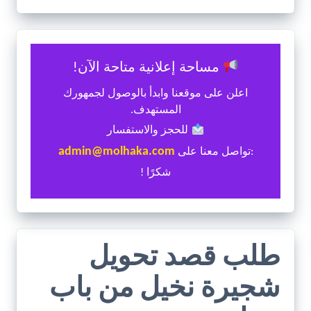
مساحة إعلانية متاحة الآن!
اعلن على موقعنا وابدأ بالوصول لجمهورك
المستهدف.
للحجز والاستفسار
admin@molhaka.com
:تواصل معنا على
شكرًا !
طلب قصد تحويل
شجيرة نخيل من باب