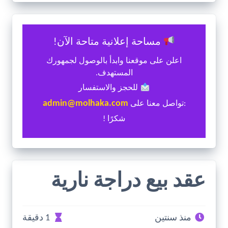
مساحة إعلانية متاحة الآن!
اعلن على موقعنا وابدأ بالوصول لجمهورك
المستهدف.
للحجز والاستفسار
admin@molhaka.com
:تواصل معنا على
شكرًا !
عقد بيع دراجة نارية
منذ سنتين
1 دقيقة