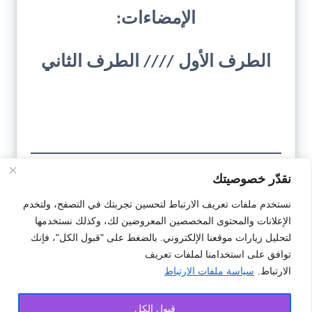
الإمضاءات:
الطرف الأول //// الطرف الثاني
نقدّر خصوصيتك
تحميل
نستخدم ملفات تعريف الارتباط لتحسين تجربتك في التصفح، ولتخدم
النمودج
الإعلانات والمحتوى المخصصين المعروضين لك، وكذلك نستخدمها
لتحليل زيارات موقعنا الإلكتروني. بالضغط على "قبول الكل"، فإنك
توافق على استخدامنا لملفات تعريف
الارتباط.
سياسة ملفات الارتباط
#عقود
#عقود بيع كراء عمل تسيير
#نمودج
قبول الكل