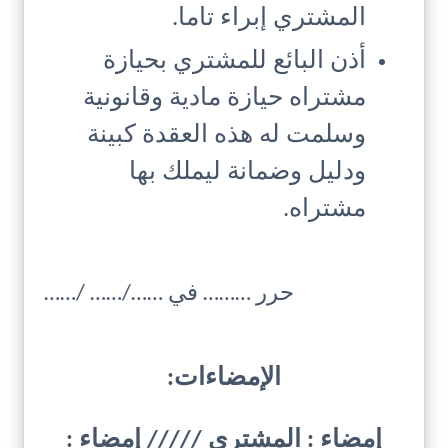
المشتري إبراء تاما.
أذن البائع للمشتري بحيازة
مشتراه حيازة مادية وقانونية
وسلمت له هذه العقدة كبينة
ودليل وضمانة ليملك بها
مشتراه.
حرر ……… في ……/…… /……
الإمضاءات:
إمضاء : المشتري ///// إمضاء :