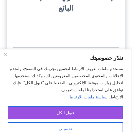
البائع
نقدّر خصوصيتك
تحميل
نستخدم ملفات تعريف الارتباط لتحسين تجربتك في التصفح، ولتخدم
النمودج
الإعلانات والمحتوى المخصصين المعروضين لك، وكذلك نستخدمها
لتحليل زيارات موقعنا الإلكتروني. بالضغط على "قبول الكل"، فإنك
توافق على استخدامنا لملفات تعريف
الارتباط.
سياسة ملفات الارتباط
#عقود
#عقود بيع كراء عمل تسيير
#نمودج
قبول الكل
تخصيص