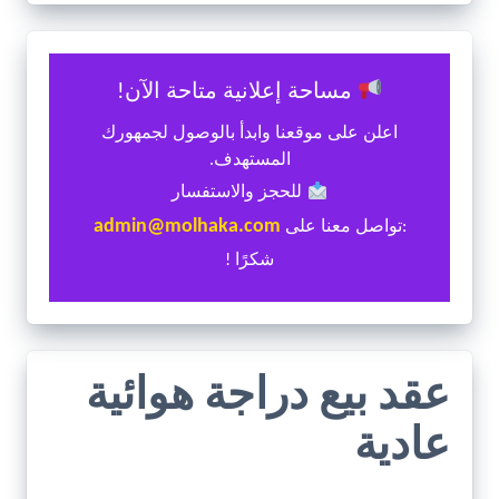
مساحة إعلانية متاحة الآن!
اعلن على موقعنا وابدأ بالوصول لجمهورك
المستهدف.
للحجز والاستفسار
admin@molhaka.com
:تواصل معنا على
شكرًا !
عقد بيع دراجة هوائية
عادية