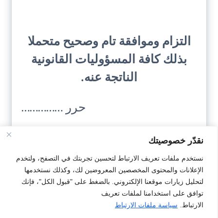
التزام وموافقة تام وصحيح متحملا
بذلك كافة المسؤوليات القانونية
الناتجة عنه.
حرر ……………
إمضاء: ………….
نقدّر خصوصيتك
نستخدم ملفات تعريف الارتباط لتحسين تجربتك في التصفح، ولتخدم
الإعلانات والمحتوى المخصصين المعروضين لك، وكذلك نستخدمها
تحميل النمودج
لتحليل زيارات موقعنا الإلكتروني. بالضغط على "قبول الكل"، فإنك
توافق على استخدامنا لملفات تعريف
الارتباط.
سياسة ملفات الارتباط
#محل التجاري
#موافقات
#موافقة الاب للابن