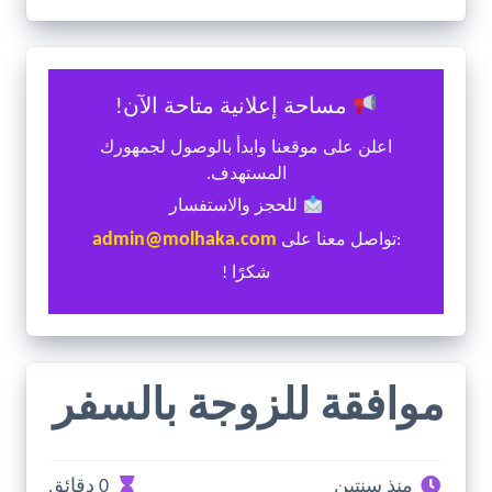
مساحة إعلانية متاحة الآن!
اعلن على موقعنا وابدأ بالوصول لجمهورك
المستهدف.
للحجز والاستفسار
admin@molhaka.com
:تواصل معنا على
شكرًا !
موافقة للزوجة بالسفر
منذ سنتين
0 دقائق