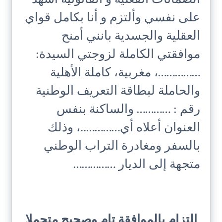
على نفسي وألتزم و أنا بكامل قواي
العقلية والجسدية بانني أمنح
موافقتي الكاملة لزوجتي السيدة:
……………، مغربية، كاملة الأهلية
والحاملة لبطاقة التعريف الوطنية
رقم : ………… والساكنة بنفس
العنوان أعلاه أي…………..، وذلك
بالسفر ومغادرة التراب الوطني
متجهة إلى الديار ……………
التزام بالموافقة تام وصحيح متحملا