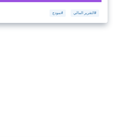
#التقرير المالي
#نمودج