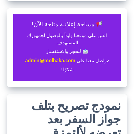
مساحة إعلانية متاحة الآن!
اعلن على موقعنا وابدأ بالوصول لجمهورك
المستهدف.
للحجز والاستفسار
admin@molhaka.com
:تواصل معنا على
شكرًا !
نمودج تصريح بتلف
جواز السفر بعد
تعرضه لألتمزق