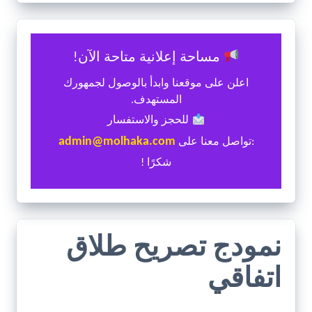
مساحة إعلانية متاحة الآن!
اعلن على موقعنا وابدأ بالوصول لجمهورك
المستهدف.
للحجز والاستفسار
admin@molhaka.com
:تواصل معنا على
شكرًا !
نمودج تصريح طلاق
اتفاقي