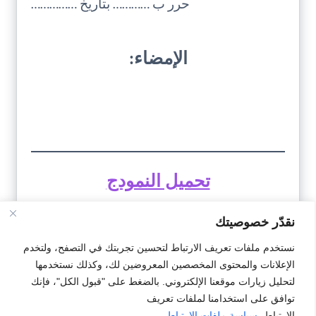
حرر ب ………… بتاريخ ……………
الإمضاء:
تحميل النمودج
نقدّر خصوصيتك
#اتفاقي
#تصريح
#طلاق
نستخدم ملفات تعريف الارتباط لتحسين تجربتك في التصفح، ولتخدم
الإعلانات والمحتوى المخصصين المعروضين لك، وكذلك نستخدمها
Ali
Gh
لتحليل زيارات موقعنا الإلكتروني. بالضغط على "قبول الكل"، فإنك
توافق على استخدامنا لملفات تعريف
الارتباط.
سياسة ملفات الارتباط