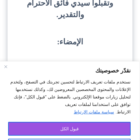
وتقبلوا سيدي فائق الاحترام
والتقدير.
الإمضاء:
نقدّر خصوصيتك
نستخدم ملفات تعريف الارتباط لتحسين تجربتك في التصفح، ولتخدم
الإعلانات والمحتوى المخصصين المعروضين لك، وكذلك نستخدمها
تحميل النمودج
لتحليل زيارات موقعنا الإلكتروني. بالضغط على "قبول الكل"، فإنك
توافق على استخدامنا لملفات تعريف
الارتباط.
سياسة ملفات الارتباط
#استرجاع
#العداد الكهرباء
#طلب
قبول الكل