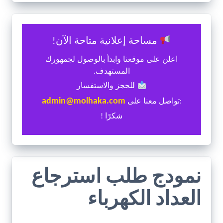
مساحة إعلانية متاحة الآن!
اعلن على موقعنا وابدأ بالوصول لجمهورك
المستهدف.
للحجز والاستفسار
admin@molhaka.com
:تواصل معنا على
شكرًا !
نمودج طلب استرجاع
العداد الكهرباء