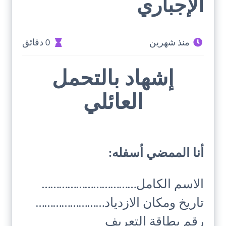
الإجباري
منذ شهرين
0 دقائق
إشهاد بالتحمل
العائلي
أنا الممضي أسفله:
الاسم الكامل……………………………
تاريخ ومكان الازدياد……………………
رقم بطاقة التعريف