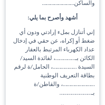
والساكن……………………
أشهد وأصرح بما يلي:
إني أتنازل بملء إرادتي ودون أي
ضغط أو إكراه، عن حقي في إدخال
عداد الكهرباء المرتبط بالعقار
الكائن بـ……………، لفائدة السيد/
السيدة ………………، الحامل/ة لرقم
بطاقة التعريف الوطنية
……………………، والقاطن/ة
بـ……………………