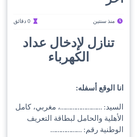
منذ سنتين
0 دقائق
تنازل لإدخال عداد
الكهرباء
انا الوقع أسفله:
السيد: ……………………، مغربي، كامل
الأهلية والحامل لبطاقة التعريف
الوطنية رقم: ………………