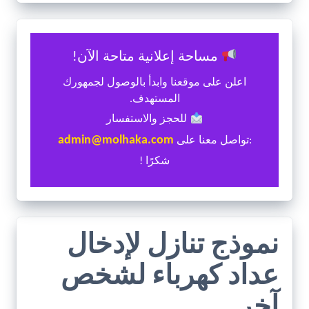
مساحة إعلانية متاحة الآن!
اعلن على موقعنا وابدأ بالوصول لجمهورك
المستهدف.
للحجز والاستفسار
admin@molhaka.com
:تواصل معنا على
شكرًا !
نموذج تنازل لإدخال
عداد كهرباء لشخص
آخر