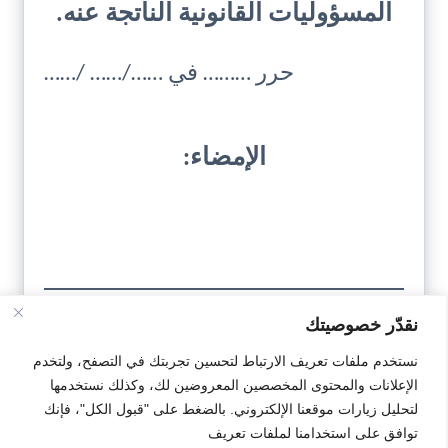
المسؤوليات القانونية الناتجة عنه.
حرر ……… في ……/…… /……
الإمضاء:
نقدّر خصوصيتك
تحميل
نستخدم ملفات تعريف الارتباط لتحسين تجربتك في التصفح، ولتخدم
النمودج
الإعلانات والمحتوى المخصصين المعروضين لك، وكذلك نستخدمها
لتحليل زيارات موقعنا الإلكتروني. بالضغط على "قبول الكل"، فإنك
توافق على استخدامنا لملفات تعريف