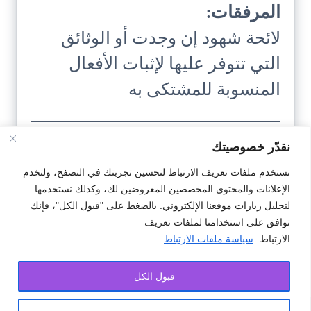
المرفقات:
لائحة شهود إن وجدت أو الوثائق
التي تتوفر عليها لإثبات الأفعال
المنسوبة للمشتكى به
نقدّر خصوصيتك
تحميل
نستخدم ملفات تعريف الارتباط لتحسين تجربتك في التصفح، ولتخدم
النمودج
الإعلانات والمحتوى المخصصين المعروضين لك، وكذلك نستخدمها
لتحليل زيارات موقعنا الإلكتروني. بالضغط على "قبول الكل"، فإنك
توافق على استخدامنا لملفات تعريف
الارتباط.
سياسة ملفات الارتباط
#شكايات
#شكاية
#نموذج
قبول الكل