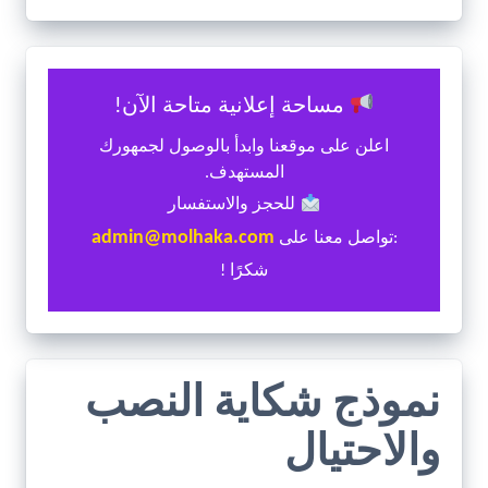
مساحة إعلانية متاحة الآن!
اعلن على موقعنا وابدأ بالوصول لجمهورك
المستهدف.
للحجز والاستفسار
admin@molhaka.com
:تواصل معنا على
شكرًا !
نموذج شكاية النصب
والاحتيال