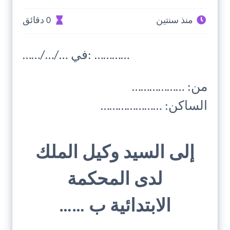
منذ سنتين
0 دقائق
……/…/… في: …………
من: ………………
الساكن: …………………
إلى السيد وكيل الملك
لدى المحكمة
الابتدائية ب ……