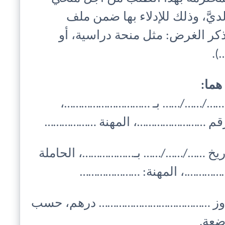
يَّ، وذلك للإدلاء بها ضمن ملف
لغرض: مثل منحة دراسية، أو
).
هما:
يخ ……/……/…… بـ …………………………،
ة رقم ……………………، المهنة ………………
اريخ ……/……/…… بـ………………، الحاملة
…………….، المهنة: …………………
 يتجاوز ………………………………… درهم، حسب
ضعة.