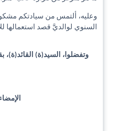
وعليه، ألتمس من سيادتكم مشكور
السنوي لوالديَّ قصد استعمالها للإد
وتفضلوا، السيد(ة) القائد(ة)، ب
الإمضا