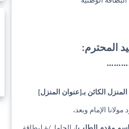
البطاقة الوطنية
د المحترم:
………
منزل الكائن بـ[عنوان المنزل]
مولانا الإمام وبعد،
اسم مقدم الطلب]
، الحامل/ة لبطاقة