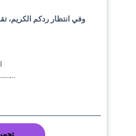
وفي انتظار ردكم الكريم، تقب
ا
………
تحميل