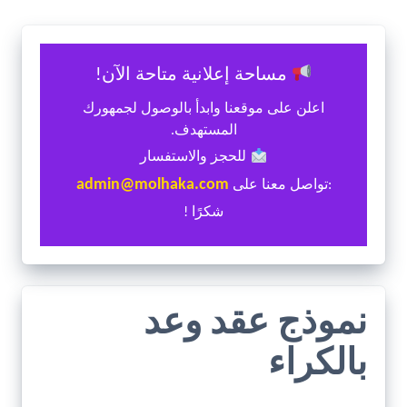
مساحة إعلانية متاحة الآن!
اعلن على موقعنا وابدأ بالوصول لجمهورك
المستهدف.
للحجز والاستفسار
admin@molhaka.com
:تواصل معنا على
شكرًا !
نموذج عقد وعد
بالكراء