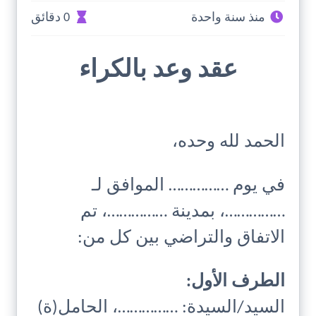
منذ سنة واحدة
0 دقائق
عقد وعد بالكراء
الحمد لله وحده،
في يوم …………… الموافق لـ
……………، بمدينة ……………، تم
الاتفاق والتراضي بين كل من:
الطرف الأول:
السيد/السيدة: ……………، الحامل(ة)