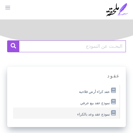
Ski
t
conten
Search
earch
for:
عقود
عقد كراء أرض فلاحية
نموذج عقد بيع عرفي
نموذج عقد وعد بالكراء