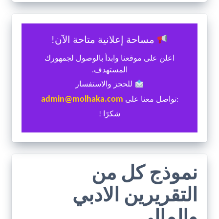
مساحة إعلانية متاحة الآن!
اعلن على موقعنا وابدأ بالوصول لجمهورك
المستهدف.
للحجز والاستفسار
admin@molhaka.com
:تواصل معنا على
شكرًا !
نموذج كل من
التقريرين الادبي
والمالي