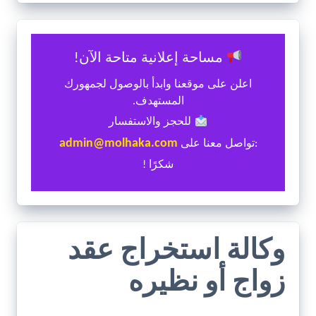
مساحة إعلانية متاحة الآن!
اعلن على موقعنا وابدأ بالوصول لجمهورك
المستهدف.
للحجز والاستفسار
admin@molhaka.com
:تواصل معنا على
شكرًا !
وكالة استخراج عقد
زواج أو نظيره