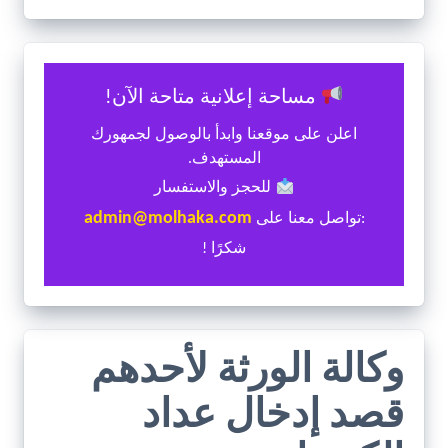
مساحة إعلانية متاحة الآن!
اعلن على موقعنا وابدأ بالوصول لجمهورك
المستهدف.
للحجز والاستفسار
admin@molhaka.com
:تواصل معنا على
شكرًا !
وكالة الورثة لأحدهم
قصد إدخال عداد