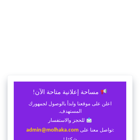
مساحة إعلانية متاحة الآن!
اعلن على موقعنا وابدأ بالوصول لجمهورك
المستهدف.
للحجز والاستفسار
admin@molhaka.com
:تواصل معنا على
شكرًا !