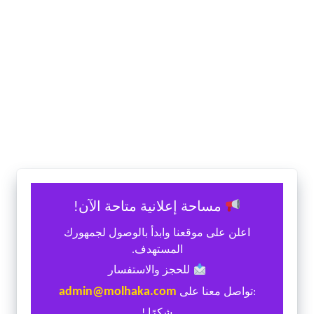
مساحة إعلانية متاحة الآن!
اعلن على موقعنا وابدأ بالوصول لجمهورك
المستهدف.
للحجز والاستفسار
admin@molhaka.com
:تواصل معنا على
شكرًا !