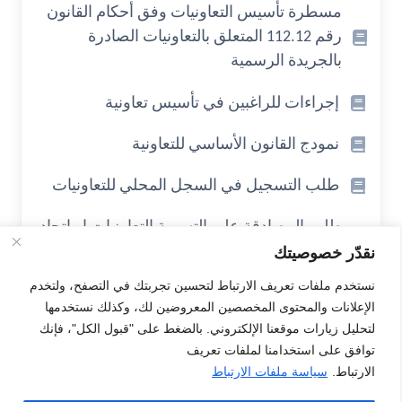
مسطرة تأسيس التعاونيات وفق أحكام القانون
رقم 112.12 المتعلق بالتعاونيات الصادرة
بالجريدة الرسمية
إجراءات للراغبين في تأسيس تعاونية
نمودج القانون الأساسي للتعاونية
طلب التسجيل في السجل المحلي للتعاونيات
طلب المصادقة على التسمية التعاونيات او اتحاد
التعاونيات
نقدّر خصوصيتك
نستخدم ملفات تعريف الارتباط لتحسين تجربتك في التصفح، ولتخدم
نمودج قائمة بالأعضاء المكتتبين او المتعاونيين
الإعلانات والمحتوى المخصصين المعروضين لك، وكذلك نستخدمها
لتحليل زيارات موقعنا الإلكتروني. بالضغط على "قبول الكل"، فإنك
Posts
توافق على استخدامنا لملفات تعريف
navigation
2
1
الارتباط.
سياسة ملفات الارتباط