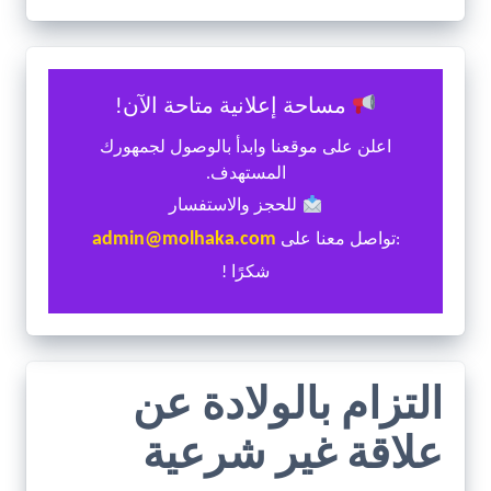
مساحة إعلانية متاحة الآن!
اعلن على موقعنا وابدأ بالوصول لجمهورك
المستهدف.
للحجز والاستفسار
admin@molhaka.com
:تواصل معنا على
شكرًا !
التزام بالولادة عن
علاقة غير شرعية