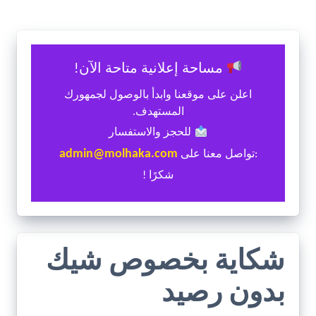
مساحة إعلانية متاحة الآن!
اعلن على موقعنا وابدأ بالوصول لجمهورك
المستهدف.
للحجز والاستفسار
admin@molhaka.com
:تواصل معنا على
شكرًا !
شكاية بخصوص شيك
بدون رصيد