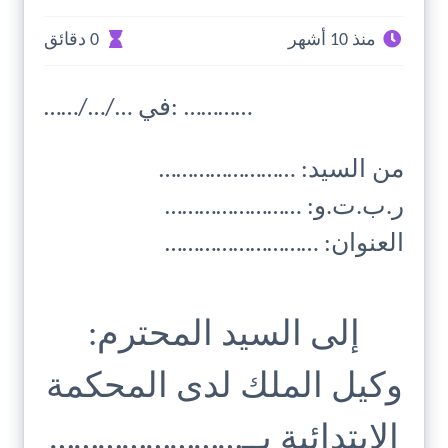
منذ 10 أشهر
0 دقائق
……/…/… في: …………
من السيد: ……………………
ر.ب.ت.و: ……………………
العنوان: ………………………
إلى السيد المحترم:
وكيل الملك لدى المحكمة
الابتدائية بــ……………………