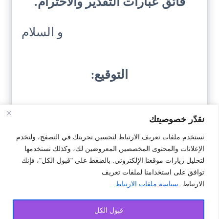
فائق عبارات التقدير والاحترام.
و السلام
التوقيع:
نقدّر خصوصيتك
نستخدم ملفات تعريف الارتباط لتحسين تجربتك في التصفح، ولتخدم
الإعلانات والمحتوى المخصصين المعروضين لك، وكذلك نستخدمها
تحميل النمودج
لتحليل زيارات موقعنا الإلكتروني. بالضغط على "قبول الكل"، فإنك
توافق على استخدامنا لملفات تعريف
الارتباط.
سياسة ملفات الارتباط
#شكايات
#شكاية
#طلب
#نمودج
قبول الكل