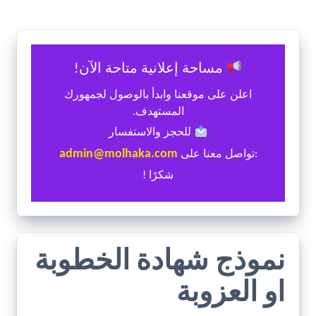
مساحة إعلانية متاحة الآن!
اعلن على موقعنا وابدأ بالوصول لجمهورك
المستهدف.
للحجز والاستفسار
admin@molhaka.com
:تواصل معنا على
شكرًا !
نموذج شهادة الخطوبة
او العزوبة