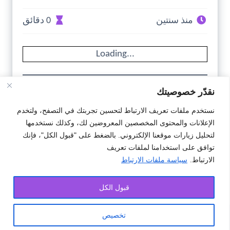
منذ سنتين
0 دقائق
Loading...
نقدّر خصوصيتك
تحميل
نستخدم ملفات تعريف الارتباط لتحسين تجربتك في التصفح، ولتخدم
الإعلانات والمحتوى المخصصين المعروضين لك، وكذلك نستخدمها
النمودج
لتحليل زيارات موقعنا الإلكتروني. بالضغط على "قبول الكل"، فإنك
توافق على استخدامنا لملفات تعريف
الارتباط.
سياسة ملفات الارتباط
#شهادة الخطوبة
#شهادة العزوبة
#نمودج
قبول الكل
تخصيص