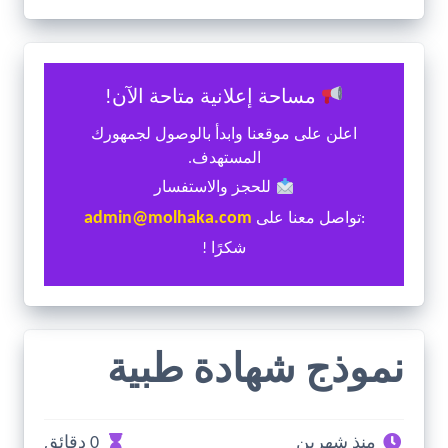
مساحة إعلانية متاحة الآن!
اعلن على موقعنا وابدأ بالوصول لجمهورك
المستهدف.
للحجز والاستفسار
admin@molhaka.com
:تواصل معنا على
شكرًا !
نموذج شهادة طبية
منذ شهرين
0 دقائق