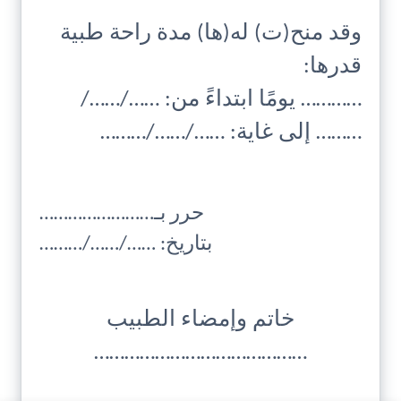
وقد منح(ت) له(ها) مدة راحة طبية
قدرها:
………… يومًا ابتداءً من: ……/……/
……… إلى غاية: ……/……/………
حرر بـ……………………
بتاريخ: ……/……/………
خاتم وإمضاء الطبيب
……………………………………