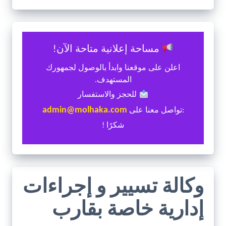
مساحة إعلانية متاحة الآن!
اعلن على موقعنا وابدأ بالوصول لجمهورك
المستهدف.
للحجز والاستفسار
admin@molhaka.com
:تواصل معنا على
شكرًا !
وكالة تسيير و إجراءات
إدارية خاصة بقارب