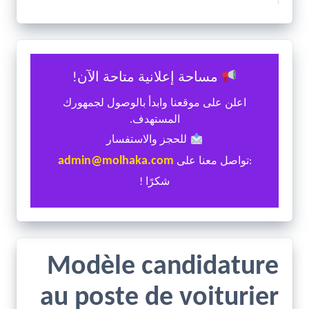
مساحة إعلانية متاحة الآن!
اعلن على موقعنا وابدأ بالوصول لجمهورك
المستهدف.
للحجز والاستفسار
admin@molhaka.com
:تواصل معنا على
شكرًا !
Modèle candidature
au poste de voiturier